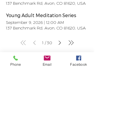
137 Benchmark Rd, Avon, CO 81620, USA
Young Adult Meditation Series
September 9, 2026
|
12:00 AM
137 Benchmark Rd, Avon, CO 81620, USA
1
30
/
Contact Us
Phone
Email
Facebook
Newsletter
Donate
Annual Report
Blog