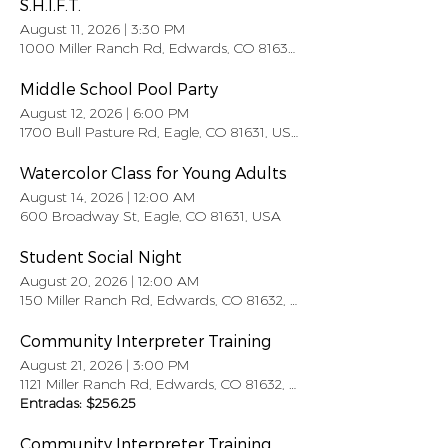
S.H.I.F.T.
August 11, 2026
|
3:30 PM
1000 Miller Ranch Rd, Edwards, CO 81632, USA
Middle School Pool Party
August 12, 2026
|
6:00 PM
1700 Bull Pasture Rd, Eagle, CO 81631, USA
Watercolor Class for Young Adults
August 14, 2026
|
12:00 AM
600 Broadway St, Eagle, CO 81631, USA
Student Social Night
August 20, 2026
|
12:00 AM
150 Miller Ranch Rd, Edwards, CO 81632, USA
Community Interpreter Training
August 21, 2026
|
3:00 PM
1121 Miller Ranch Rd, Edwards, CO 81632, USA
Entradas: $256.25
Community Interpreter Training