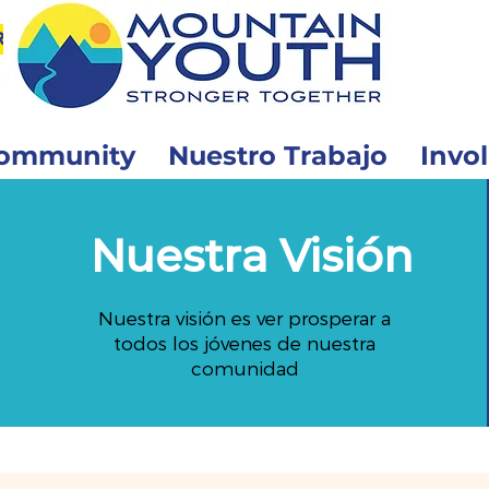
r
ommunity
Nuestro Trabajo
Invo
Nuestra Visión
Nuestra visión es ver prosperar a
todos los jóvenes de nuestra
comunidad