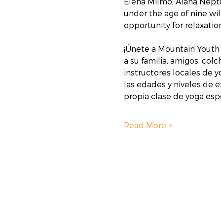
Elena Milmo, Alana Neptu
under the age of nine will
opportunity for relaxati
¡Únete a Mountain Youth 
a su familia, amigos, col
instructores locales de y
las edades y niveles de e
propia clase de yoga espe
Read More >