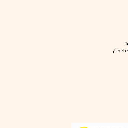
J
¡Únete