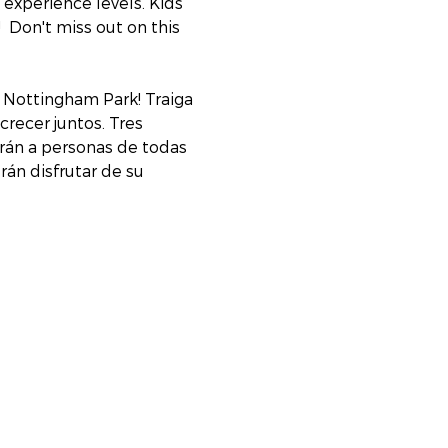
experience levels. Kids 
  Don't miss out on this 
 Nottingham Park! Traiga 
crecer juntos. Tres 
irán a personas de todas 
án disfrutar de su 