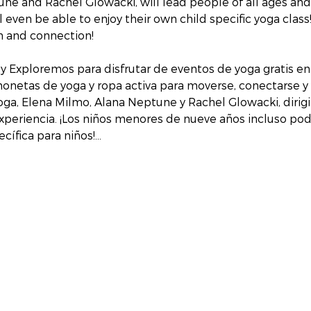
ne and Rachel Glowacki, will lead people of all ages and 
 even be able to enjoy their own child specific yoga class!
on and connection!
y Exploremos para disfrutar de eventos de yoga gratis en
chonetas de yoga y ropa activa para moverse, conectarse y 
oga, Elena Milmo, Alana Neptune y Rachel Glowacki, dirig
xperiencia. ¡Los niños menores de nueve años incluso podr
cífica para niños!…