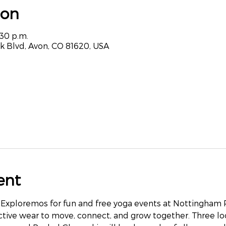
ion
:30 p.m.
k Blvd, Avon, CO 81620, USA
ent
Exploremos for fun and free yoga events at Nottingham Par
ctive wear to move, connect, and grow together. Three loc