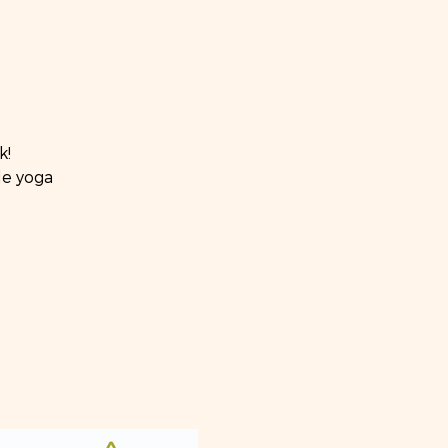
k!
de yoga