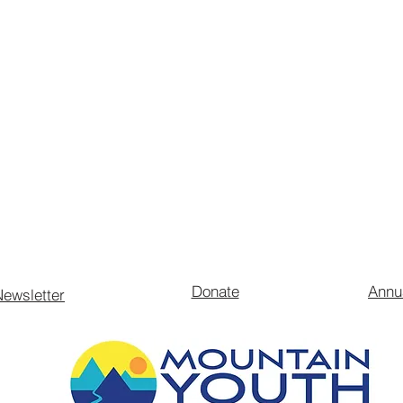
Donate
Annu
ewsletter