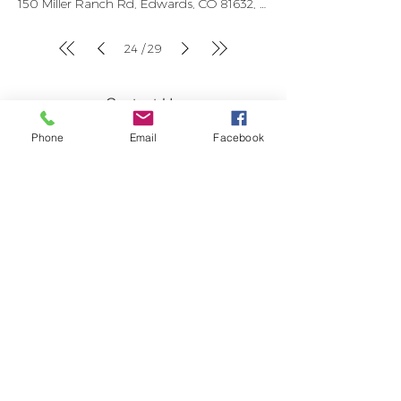
150 Miller Ranch Rd, Edwards, CO 81632, USA
24
29
/
Contact Us
Phone
Email
Facebook
Newsletter
Donate
Annual Report
Blog